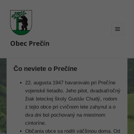
MENU
Obec Prečín
A
WIDGETY
Čo neviete o Prečíne
22. augusta 1947 havarovalo pri Prečíne
vojenské lietadlo. Je­ho pilot, dvadsaťročný
žiak letec­kej školy Gustáv Chudý, rodom
z tejto obce pri cvičnom lete za­hynul a o
dva dni bol pochovaný na miestnom
cintoríne.
Občania obce sa rodili väč­šinou doma. Od