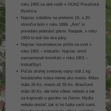
roku 1965 sa deti rodili v OÚNZ Považská
Bystrica.
Najviac sobášov na prelome 19. a 20.
storočia bolo v roku 1899. „Áno“ si
povedalo jedenásť párov. Naopak, v roku
1953 to boli iba dva páry.
Najviac novorodencov prišlo na svet v
roku 1901 – tridsaťtri. Najviac úmrtí
zaznamenali kro­nikári v roku 1901 –
tridsaťštyri.
Počas druhej svetovej vojny stál 1 kg
hovädzieho mäsa menej ako maslo. Mäso
stálo 26 Ks, maslo až 55 Ks. Bravčové
stálo 30 Ks, ale toho vôbec nebolo a tak
sa kupovalo u gazdov na čierno. Mydla
nebolo dostať, tak si ho ľudia varili sami.