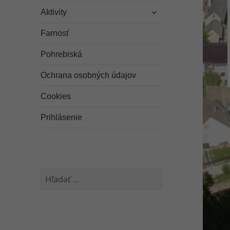
rozbaliť
menu
Aktivity
odvodené
menu
Farnosť
Pohrebiská
Ochrana osobných údajov
Cookies
Prihlásenie
Hľadať: