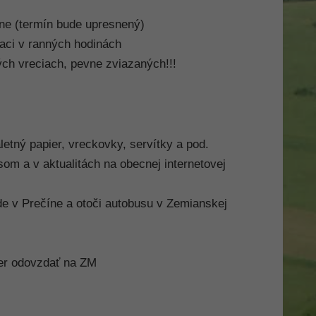
ne (termín bude upresnený)
aci v ranných hodinách
ých vreciach, pevne zviazaných!!!
tný papier, vreckovky, servítky a pod.
om a v aktualitách na obecnej internetovej
e v Prečíne a otoči autobusu v Zemianskej
er odovzdať na ZM