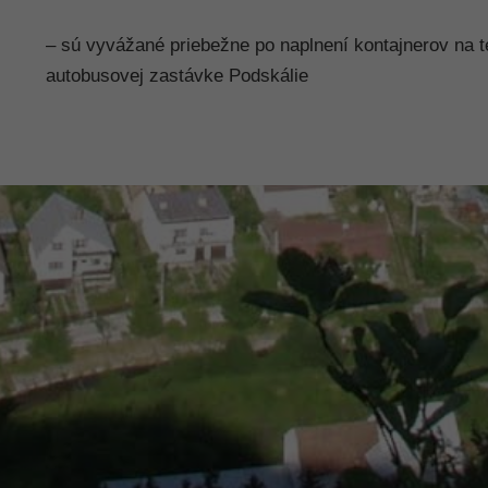
– sú vyvážané priebežne po naplnení kontajnerov na te
autobusovej zastávke Podskálie
Nevyhnutné
Tieto súbory
cookie nie sú
voliteľné. Sú
potrebné pre
fungovanie