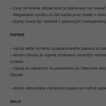
– zvoz od bránok domácností je plánovaný raz mesač
– Megawaste vyváža zo ZM každú prvú stredu v mesi
– plasty musia byť uložené v plastových transparentn
PAPIER
– výkup alebo výmenu vyseparovaného papiera za toale
– termín výkupu je vopred oznámený verejným rozhlas
stránke
– výkup sa uskutoční na parkovisku pri Obecnom úrad
Závade
– okrem odovzdania výkupcom papiera je možné papi
SKLO