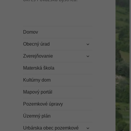
Domov
rozbaliť
Obecný úrad
odvodené
rozbaliť
menu
Zverejňovanie
odvodené
menu
Materská škola
Kultúrny dom
Mapový portál
Pozemkové úpravy
Územný plán
rozbaliť
Urbárska obec pozemkové