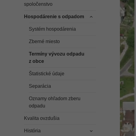
odvodené
spoločenstvo
menu
rozbaliť
Hospodárenie s odpadom
odvodené
menu
Systém hospodárenia
Zberné miesto
Termíny vývozu odpadu
z obce
Štatistické údaje
Separácia
Oznamy ohľadom zberu
odpadu
Kvalita ovzdušia
rozbaliť
História
odvodené