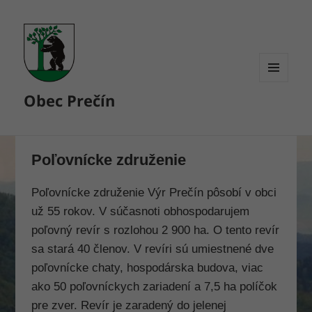
MENU
Obec Prečín
A
WIDGETY
Poľovnícke združenie
Poľovnícke združenie Výr Prečín pôsobí v obci
už 55 rokov. V súčasnoti obhospodarujem
poľovný revír s rozlohou 2 900 ha. O tento revír
sa stará 40 členov. V revíri sú umiestnené dve
poľovnícke chaty, hospodárska budova, viac
ako 50 poľovníckych zariadení a 7,5 ha políčok
pre zver. Revír je zaradený do jelenej