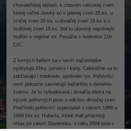
chovateľskej oblasti, s chovom raticovej zveri,
ktorej ročné úlovky sú u jelenej zveri 25 ks, u
srnčej zveri 20 ks, u diviačej zveri 15 ks a u
muflónej zveri 15 ks. Bol tu ulovený najsilnejší
muflón v regióne str. Považia s hodnotou 216
CIC.
Z lovných šeliem sa v revíri najčastejšie
vyskytujú líšky, jazvece i kuny. Celoročne sa tu
zdržiavajú i medvede, ojedinele rys. Poľovníci
revír pokusne zazverujú bažanťou a danielou
zverou. Je tu vybudovaná i diviačia obora na
výcvik poľovných psov a odchov diviačej zveri.
Prečínski poľovníci usporiadali v rokoch 1998 a
1999 Dni sv. Huberta, ktoré mali priaznivý
ohlas po celom Slovensku. V roku 2004 bola v