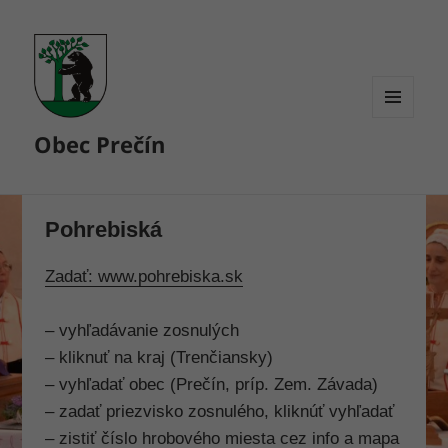
MENU
Obec Prečín
A
WIDGETY
Pohrebiská
Zadať: www.pohrebiska.sk
– vyhľadávanie zosnulých
– kliknuť na kraj (Trenčiansky)
– vyhľadať obec (Prečín, príp. Zem. Závada)
– zadať priezvisko zosnulého, kliknúť vyhľadať
– zistiť číslo hrobového miesta cez info a mapa