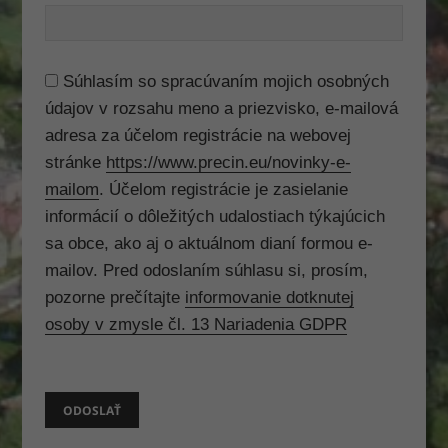
Súhlasím so spracúvaním mojich osobných
údajov v rozsahu meno a priezvisko, e-mailová
adresa za účelom registrácie na webovej
stránke
https://www.precin.eu/novinky-e-
mailom
. Účelom registrácie je zasielanie
informácií o dôležitých udalostiach týkajúcich
sa obce, ako aj o aktuálnom dianí formou e-
mailov. Pred odoslaním súhlasu si, prosím,
pozorne prečítajte
informovanie dotknutej
Nevyhnutné
osoby v zmysle čl. 13 Nariadenia GDPR
Tieto súbory
cookie nie sú
voliteľné. Sú
potrebné
pre
fungovanie