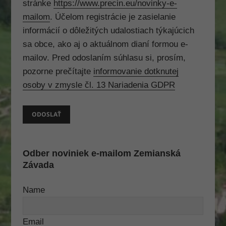
stránke
https://www.precin.eu/novinky-e-
mailom
. Účelom registrácie je zasielanie
informácií o dôležitých udalostiach týkajúcich
sa obce, ako aj o aktuálnom dianí formou e-
mailov. Pred odoslaním súhlasu si, prosím,
pozorne prečítajte
informovanie dotknutej
osoby v zmysle čl. 13 Nariadenia GDPR
Odber noviniek e-mailom Zemianská
Závada
Name
Email