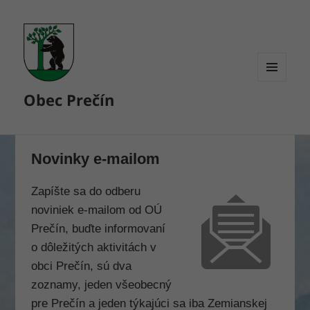
MENU
Obec Prečín
A
WIDGETY
Novinky e-mailom
Zapíšte sa do odberu
noviniek e-mailom od OÚ
Prečín, buďte informovaní
o dôležitých aktivitách v
obci Prečín, sú dva
zoznamy, jeden všeobecný
pre Prečín a jeden týkajúci sa iba Zemianskej