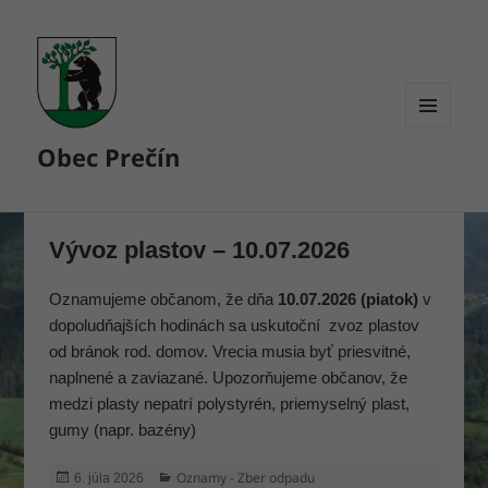
MENU
Obec Prečín
A
WIDGETY
Vývoz plastov – 10.07.2026
Oznamujeme občanom, že dňa
10.07.2026 (piatok)
v
dopoludňajších hodinách sa uskutoční zvoz plastov
od bránok rod. domov. Vrecia musia byť priesvitné,
naplnené a zaviazané. Upozorňujeme občanov, že
medzi plasty nepatrí polystyrén, priemyselný plast,
gumy (napr. bazény)
Publikované
Kategórie
Oznamy - Zber odpadu
6. júla 2026