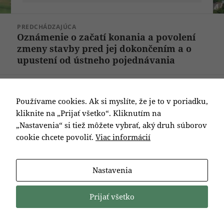
Navigácia
PREDCHÁDZAJÚCA
v
Oznámenie o začatí konania a povolení
Predchádzajúci
článku
zmeny stavby pred jej dokončením a o
článok:
upustení od ústneho pojednávania
ĎALEJ
Zápisnice OVK o priebehu a výsledku
Ďalší
Používame cookies. Ak si myslíte, že je to v poriadku,
hlasovania vo volebných okrskoch č.1 a
článok:
kliknite na „Prijať všetko“. Kliknutím na
č.2 Obec Prečín v referende
„Nastavenia“ si tiež môžete vybrať, aký druh súborov
cookie chcete povoliť.
Viac informácií
Nastavenia
Prijať všetko