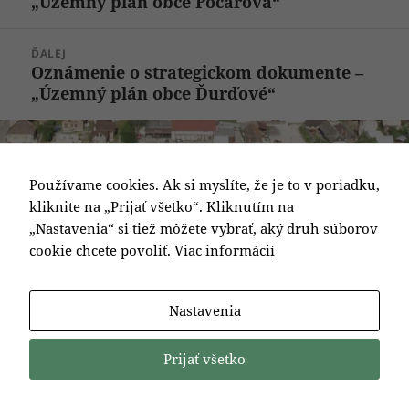
„Územný plán obce Počarová“
článok:
ĎALEJ
Oznámenie o strategickom dokumente –
Ďalší
„Územný plán obce Ďurďové“
článok:
Používame cookies. Ak si myslíte, že je to v poriadku,
kliknite na „Prijať všetko“. Kliknutím na
„Nastavenia“ si tiež môžete vybrať, aký druh súborov
cookie chcete povoliť.
Viac informácií
Nastavenia
Prijať všetko