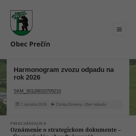
MENU
Obec Prečín
A
WIDGETY
Harmonogram zvozu odpadu na
rok 2026
SKM_301i26010709210
Publikované
Kategórie
Články
,
Oznamy - Zber odpadu
7. januára 2026
Navigácia
PREDCHÁDZAJÚCA
v
Oznámenie o strategickom dokumente –
Predchádzajúci
článku