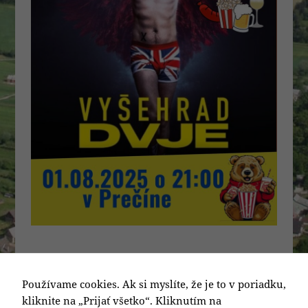
Publikované
Kategórie
Články
30. júla 2025
Používame cookies. Ak si myslíte, že je to v poriadku,
Navigácia
kliknite na „Prijať všetko“. Kliknutím na
PREDCHÁDZAJÚCA