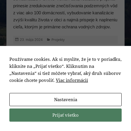
prinesie zredukovanie znečisťovania podzemných vôd
z viac ako 100 domácností, vybudovanie kanalizácie
zvýši kvalitu života v obci a najmä prispeje k naplneniu
cieľa, ktorým je primárne ochrana vodných zdrojov.
Publikované
Kategórie
Projekty
23. mája 2024
Navigácia
PREDCHÁDZAJÚCA
Používame cookies. Ak si myslíte, že je to v poriadku,
v
Očkovanie psov
Predchádzajúci
kliknite na „Prijať všetko“. Kliknutím na
článku
článok:
„Nastavenia“ si tiež môžete vybrať, aký druh súborov
cookie chcete povoliť.
Viac informácií
ĎALEJ
Zber papiera pre MŠ a ZŠ
Ďalší
článok:
Nastavenia
Prijať všetko