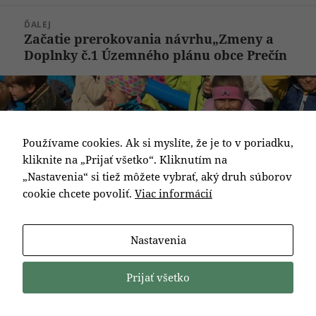
článok:
ĎALEJ
Začatie prerokovania návrhu„Zmeny a
Ďalší
Doplnky č.1 Územného plánu obce Prečín
článok:
Používame cookies. Ak si myslíte, že je to v poriadku,
kliknite na „Prijať všetko“. Kliknutím na
„Nastavenia“ si tiež môžete vybrať, aký druh súborov
cookie chcete povoliť.
Viac informácií
Nastavenia
Prijať všetko