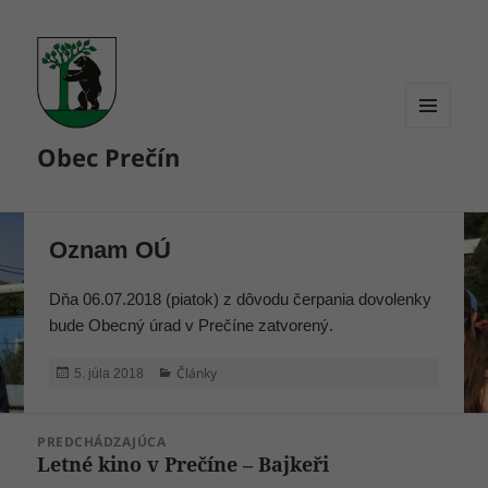
MENU
Obec Prečín
A
WIDGETY
Oznam OÚ
Dňa 06.07.2018 (piatok) z dôvodu čerpania dovolenky
bude Obecný úrad v Prečíne zatvorený.
Publikované
Kategórie
Články
5. júla 2018
Navigácia
PREDCHÁDZAJÚCA
v
Letné kino v Prečíne – Bajkeři
Predchádzajúci
článku