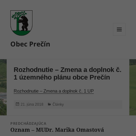
MENU
Obec Prečín
A
WIDGETY
Rozhodnutie – Zmena a doplnok č.
1 územného plánu obce Prečín
Rozhodnutie – Zmena a doplnok č. 1 UP
Publikované
Kategórie
Články
21. júna 2018
Navigácia
PREDCHÁDZAJÚCA
v
Oznam – MUDr. Marika Omastová
Predchádzajúci
článku