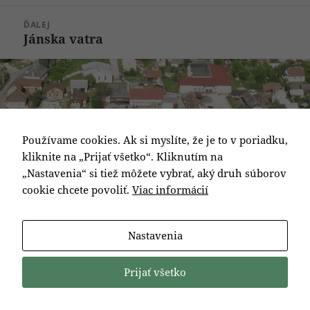
článok:
ĎALEJ
Jánska vatra
Ďalší
článok:
Používame cookies. Ak si myslíte, že je to v poriadku,
kliknite na „Prijať všetko“. Kliknutím na
„Nastavenia“ si tiež môžete vybrať, aký druh súborov
cookie chcete povoliť.
Viac informácií
Nastavenia
Prijať všetko