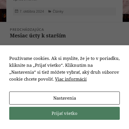
Publikované
Kategórie
Články
7. októbra 2024
Navigácia
PREDCHÁDZAJÚCA
v
Mesiac úcty k starším
Predchádzajúci
článku
článok:
ĎALEJ
MUDr. Krišťák – oznam
Ďalší
Používame cookies. Ak si myslíte, že je to v poriadku,
článok:
kliknite na „Prijať všetko“. Kliknutím na
„Nastavenia“ si tiež môžete vybrať, aký druh súborov
cookie chcete povoliť.
Viac informácií
Nastavenia
Prijať všetko