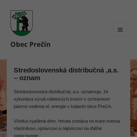
MENU
Obec Prečín
A
WIDGETY
Stredoslovenská distribučná ,a.s.
– oznam
Stredoslovenská distribučná, a.s. oznamuje, že
vykonáva výrub náletových krovín v ochrannom
pásme vedenia el. energie v katastri obce Prečín.
Všetká vypílená drev. hmota zostáva na tvare miesta
vlastníkovi, správcovi a nájomcovi na ďalšie
spracovanie.