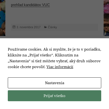
prehľad kandidátov VUC
Publikované
Kategórie
Články
3. novembra 2017
Navigácia
PREDCHÁDZAJÚCA
v
Október – „Mesiac úcty k starším“
Predchádzajúci
Používame cookies. Ak si myslíte, že je to v poriadku,
článku
článok:
kliknite na „Prijať všetko“. Kliknutím na
„Nastavenia“ si tiež môžete vybrať, aký druh súborov
ĎALEJ
Oznam SPP-distribúcia, a.s.
Ďalší
cookie chcete povoliť.
Viac informácií
článok:
Nastavenia
Prijať všetko