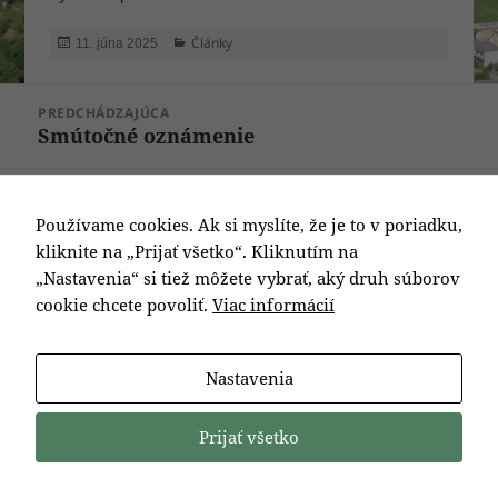
Publikované
Kategórie
Články
11. júna 2025
Navigácia
PREDCHÁDZAJÚCA
v
Smútočné oznámenie
Predchádzajúci
článku
článok:
ĎALEJ
Vydávanie rozhodnutí o prijatí/neprijatí
Ďalší
Používame cookies. Ak si myslíte, že je to v poriadku,
dieťaťa do materskej školy na školský rok
článok:
kliknite na „Prijať všetko“. Kliknutím na
2025/2026
„Nastavenia“ si tiež môžete vybrať, aký druh súborov
cookie chcete povoliť.
Viac informácií
Nastavenia
Prijať všetko