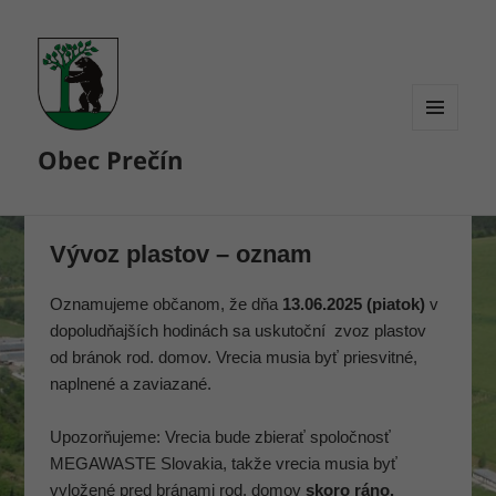
MENU
Obec Prečín
A
WIDGETY
Vývoz plastov – oznam
Oznamujeme občanom, že dňa
13.06.2025 (piatok)
v
dopoludňajších hodinách sa uskutoční zvoz plastov
od bránok rod. domov. Vrecia musia byť priesvitné,
naplnené a zaviazané.
Upozorňujeme: Vrecia bude zbierať spoločnosť
MEGAWASTE Slovakia, takže vrecia musia byť
vyložené pred bránami rod. domov
skoro ráno.