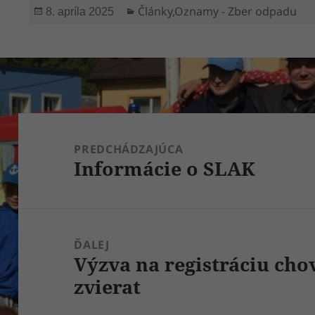
Publikované
Kategórie
Články
,
Oznamy - Zber odpadu
8. apríla 2025
Navigácia
v
PREDCHÁDZAJÚCA
Informácie o SLAK
článku
Predchádzajúci
článok:
ĎALEJ
Výzva na registráciu ch
Ďalší
zvierat
článok: