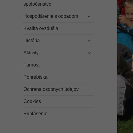
odvodené
spoločenstvo
menu
rozbaliť
Hospodárenie s odpadom
odvodené
menu
Kvalita ovzdušia
rozbaliť
História
odvodené
rozbaliť
menu
Aktivity
odvodené
menu
Farnosť
Pohrebiská
Ochrana osobných údajov
Cookies
Prihlásenie