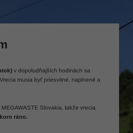
am
atok)
v dopoludňajších hodinách sa
Vrecia musia byť priesvitné, naplnené a
sť MEGAWASTE Slovakia, takže vrecia
koro ráno.