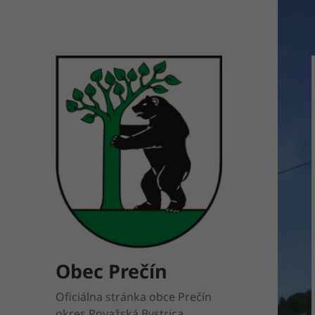
Obec Prečín
Oficiálna stránka obce Prečín
okres Považská Bystrica.