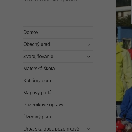
Domov
rozbaliť
Obecný úrad
odvodené
rozbaliť
menu
Zverejňovanie
odvodené
menu
Materská škola
Kultúrny dom
Mapový portál
Pozemkové úpravy
Územný plán
rozbaliť
Urbárska obec pozemkové