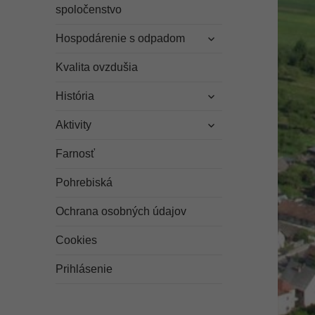
odvodené
spoločenstvo
menu
rozbaliť
Hospodárenie s odpadom
odvodené
menu
Kvalita ovzdušia
rozbaliť
História
odvodené
rozbaliť
menu
Aktivity
odvodené
menu
Farnosť
Pohrebiská
Ochrana osobných údajov
Cookies
Prihlásenie