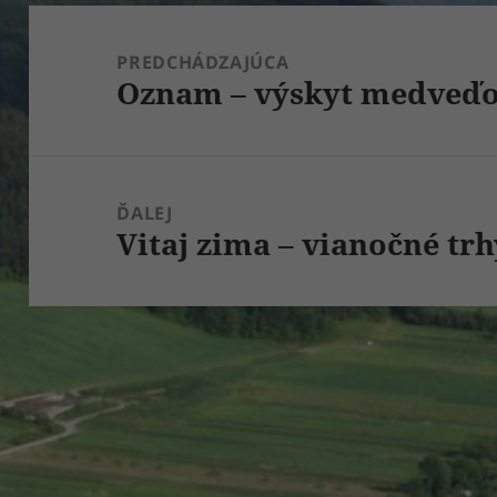
Navigácia
v
PREDCHÁDZAJÚCA
Oznam – výskyt medveď
článku
Predchádzajúci
článok:
ĎALEJ
Vitaj zima – vianočné trh
Ďalší
článok: