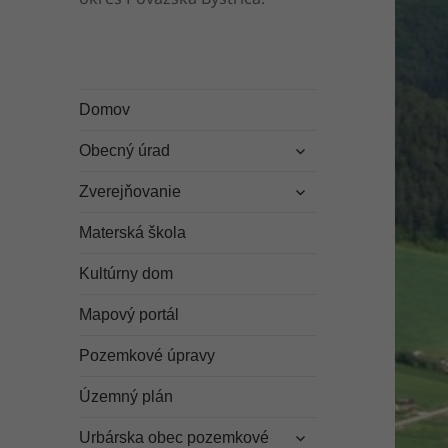
Domov
rozbaliť
Obecný úrad
odvodené
rozbaliť
menu
Zverejňovanie
odvodené
menu
Materská škola
Kultúrny dom
Mapový portál
Pozemkové úpravy
Územný plán
rozbaliť
Urbárska obec pozemkové