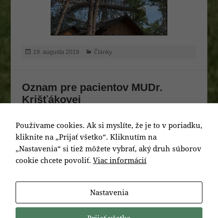
Publikované
Kategórie
Články
19. augusta 2019
Oznam pre pacientov MUDr.
Krišťákovej
MUDr. Krišťáková oznamuje že od 19.8.2019 do
Používame cookies. Ak si myslíte, že je to v poriadku,
31.8.2019 ju bude v zdravotnom stredisku v
kliknite na „Prijať všetko“. Kliknutím na
„Nastavenia“ si tiež môžete vybrať, aký druh súborov
Prečíne zastupovať od 8,00 hod do 10,00 hod
cookie chcete povoliť.
Viac informácií
MUDr. Chovanec.
Publikované
Kategórie
Články
15. augusta 2019
Nastavenia
Stránkovanie
STRÁNKA
139