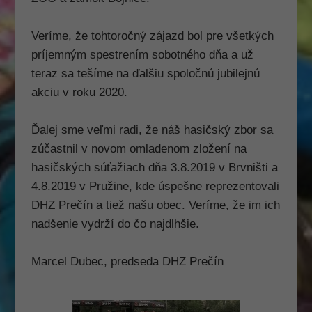
fungovanie
webovej
Veríme, že tohtoročný zájazd bol pre všetkých
stránky.
príjemným spestrením sobotného dňa a už
teraz sa tešíme na ďalšiu spoločnú jubilejnú
Štatistiky
akciu v roku 2020.
Aby sme
mohli
Ďalej sme veľmi radi, že náš hasičský zbor sa
zlepšiť
funkčnosť
zúčastnil v novom omladenom zložení na
a
hasičských súťažiach dňa 3.8.2019 v Brvništi a
štruktúru
4.8.2019 v Pružine, kde úspešne reprezentovali
webovej
stránky na
DHZ Prečín a tiež našu obec. Veríme, že im ich
základe
nadšenie vydrží do čo najdlhšie.
spôsobu
používania
webovej
Marcel Dubec, predseda DHZ Prečín
stránky.