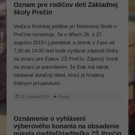
Oznam pre rodičov detí Základnej
školy Prečín
Vedúca školskej jedálne pri Materskej škole v
Prečíne oznamuje, že v dňoch 26. a 27.
augusta 2019 t.j.pondelok a útorok v čase od
7,00 do 14,00 hod bude vydávať zápisné lístky
na stravu pre žiakov ZŠ Prečín. Zápisný lístok
na stravu je potvrdením, že žiak má nárok
odoberať dotačný obed, ktorý je hradený
štátnym príspevkom.
Publikované
Kategórie
Články
23. augusta 2019
Oznámenie o vyhlásení
výberového konania na obsadenie
miesta riaditeľ/riaditeľka ZŠ Prečín