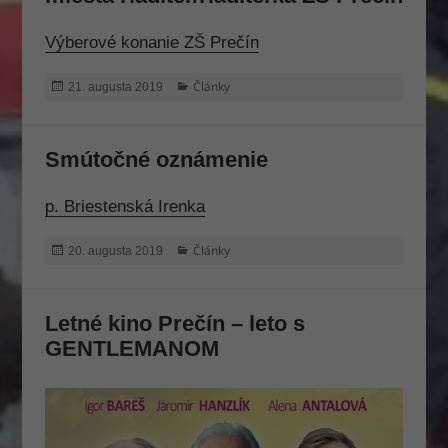
Výberové konanie ZŠ Prečín
Publikované
Kategórie
Články
21. augusta 2019
Smútočné oznámenie
p. Briestenská Irenka
Publikované
Kategórie
Články
20. augusta 2019
Letné kino Prečín – leto s
GENTLEMANOM