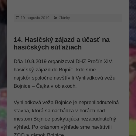
Publikované
Kategórie
Články
19. augusta 2019
14. Hasičský zájazd a účasť na
hasičských súťažiach
Dňa 10.8.2019 organizoval DHZ Prečín XIV.
hasičský zájazd do Bojníc, kde sme
najskôr spoločne navštívili Vyhliadkovú vežu
Bojnice – Čajka v oblakoch.
Vyhliadková veža Bojnice je neprehliadnuteľná
Nevyhnutné
stavba, ktorá sa nachádza v horách nad
Tieto súbory
cookie nie sú
mestom Bojnice poskytujúca nezabudnuteľný
voliteľné. Sú
výhľad. Po krásnom výhľade sme navštívili
potrebné
ZOO a zámok Bojnice.
pre