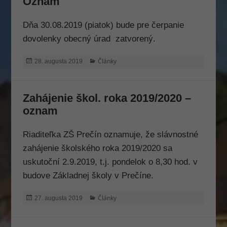
Oznam
Dňa 30.08.2019 (piatok) bude pre čerpanie
dovolenky obecný úrad zatvorený.
Publikované
Kategórie
Články
28. augusta 2019
Zahájenie škol. roka 2019/2020 –
oznam
Riaditeľka ZŠ Prečín oznamuje, že slávnostné
zahájenie školského roka 2019/2020 sa
uskutoční 2.9.2019, t.j. pondelok o 8,30 hod. v
budove Základnej školy v Prečíne.
Publikované
Kategórie
Články
27. augusta 2019