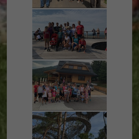
počas návštevy
našej stránky
zvyšujete šancu
na zobrazenie
prispôsobeného
obsahu a ponúk
reklamy.