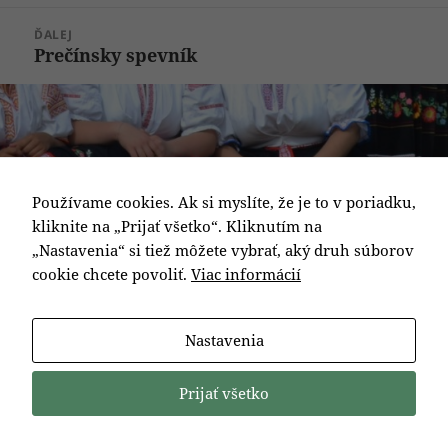
článok:
ĎALEJ
Prečínsky spevník
Ďalší
článok:
Používame cookies. Ak si myslíte, že je to v poriadku,
kliknite na „Prijať všetko“. Kliknutím na
„Nastavenia“ si tiež môžete vybrať, aký druh súborov
cookie chcete povoliť.
Viac informácií
Nastavenia
Prijať všetko