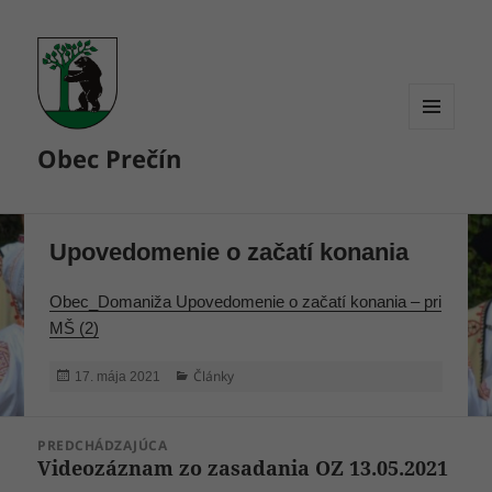
MENU
Obec Prečín
A
WIDGETY
Upovedomenie o začatí konania
Obec_Domaniža Upovedomenie o začatí konania – pri
MŠ (2)
Publikované
Kategórie
Články
17. mája 2021
Navigácia
PREDCHÁDZAJÚCA
v
Videozáznam zo zasadania OZ 13.05.2021
Predchádzajúci
článku