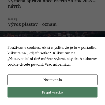
Výročná správa obce Prečín za rok 2025 –
Predchádzajúci
článku
návrh
článok:
ĎALEJ
Vývoz plastov – oznam
Ďalší
článok:
Používame cookies. Ak si myslíte, že je to v poriadku,
kliknite na „Prijať všetko“. Kliknutím na
„Nastavenia“ si tiež môžete vybrať, aký druh súborov
cookie chcete povoliť.
Viac informácií
Nastavenia
Prijať všetko