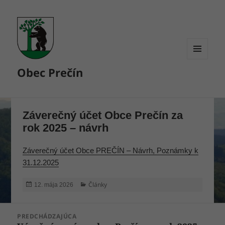
MENU
Obec Prečín
A
WIDGETY
Záverečný účet Obce Prečín za
rok 2025 – návrh
Záverečný účet Obce PREČÍN – Návrh,
Poznámky k
31.12.2025
Publikované
Kategórie
Články
12. mája 2026
Navigácia
PREDCHÁDZAJÚCA
v