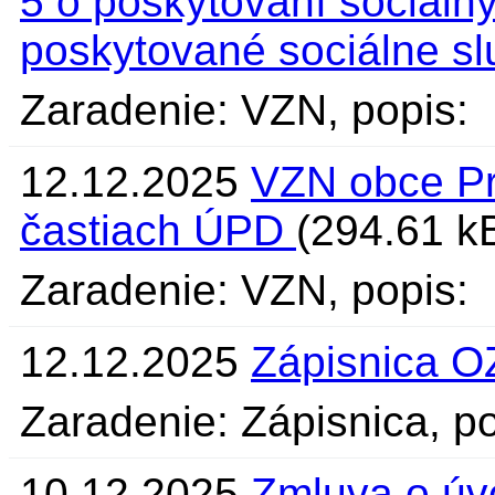
5 o poskytovaní sociáln
poskytované sociálne sl
Zaradenie: VZN, popis:
12.12.2025
VZN obce Pr
častiach ÚPD
(294.61 k
Zaradenie: VZN, popis:
12.12.2025
Zápisnica O
Zaradenie: Zápisnica, po
10.12.2025
Zmluva o úv