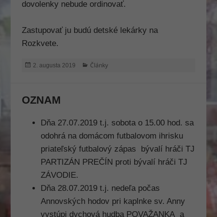
dovolenky nebude ordinovať.
Zastupovať ju budú detské lekárky na
Rozkvete.
Publikované
Kategórie
Články
2. augusta 2019
OZNAM
Dňa 27.07.2019 t.j. sobota o 15.00 hod. sa
odohrá na domácom futbalovom ihrisku
priateľský futbalový zápas bývalí hráči TJ
PARTIZÁN PREČÍN proti bývalí hráči TJ
Nevyhnutné
ZÁVODIE.
Tieto súbory
Dňa 28.07.2019 t.j. nedeľa počas
cookie nie sú
Annovských hodov pri kaplnke sv. Anny
voliteľné. Sú
potrebné
vystúpi dychová hudba POVAŽANKA a