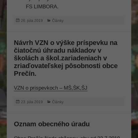
pre
FS LIMBORA.
fungovanie
webovej
Publikované
Kategórie
Články
26. júla 2019
stránky.
Návrh VZN o výške príspevku na
Štatistiky
Aby sme
čiatočnú úhradu nákladov v
mohli
školách a škol.zariadeniach v
zlepšiť
zriaďovateľskej pôsobnosti obce
funkčnosť
Prečín.
a
štruktúru
webovej
VZN o prispevkoch – MŠ,ŠK,ŠJ
stránky na
základe
Publikované
Kategórie
Články
23. júla 2019
spôsobu
používania
webovej
Oznam obecného úradu
stránky.