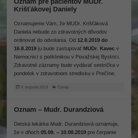
Oznam pre pacientov MUDr.
Krišťákovej Daniely
Oznamujeme Vám, že MUDr. Krišťáková
Daniela nebude zo zdravotných dôvodov
ordinovať do odvolania. Od
12.8.2019 do
16.8.2019
ju bude zastupovať
MUDr. Kavec
v
Nemocnici s poliklinikou v Považskej Bystrici.
Zdravotné záznamy bude vydávať sestrička v
pondelok v zdravotnom stredisku v Prečíne.
Publikované
Kategórie
Články
9. augusta 2019
Oznam – Mudr. Durandziová
Detská lekárka Mudr. Durandziová oznamuje,
že v dňoch
05.08. – 10.08.2019
pre čerpanie