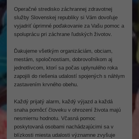
mohli
Operačné stredisko záchrannej zdravotnej
zlepšiť
funkčnosť
služby Slovenskej republiky si Vám dovoľuje
a
vyjadriť úprimné poďakovanie za Vašu pomoc a
štruktúru
webovej
spoluprácu pri záchrane ľudských životov.
stránky na
základe
Ďakujeme všetkým organizáciám, obciam,
spôsobu
používania
mestám, spoločnostiam, dobrovoľníkom aj
webovej
jednotlivcom, ktorí sa počas uplynulého roka
stránky.
zapojili do riešenia udalostí spojených s náhlym
zastavením krvného obehu.
Vylepšenia
Aby naša
Každý prijatý alarm, každý výjazd a každá
stránka
snaha pomôcť človeku v ohrození života majú
počas vašej
návštevy
nesmiernu hodnotu. Včasná pomoc
fungovala
poskytovaná osobami nachádzajúcimi sa v
čo
blízkosti miesta udalosti významne zvyšuje
najlepšie.