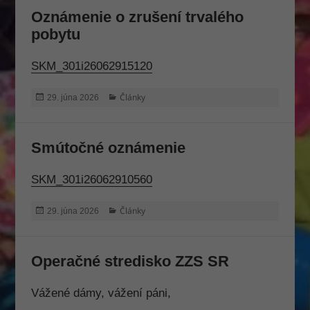
Oznámenie o zrušení trvalého
pobytu
SKM_301i26062915120
Publikované
Kategórie
Články
29. júna 2026
Nevyhnutné
Tieto súbory
Smútočné oznámenie
cookie nie sú
voliteľné. Sú
SKM_301i26062910560
potrebné
pre
Publikované
Kategórie
Články
29. júna 2026
fungovanie
webovej
stránky.
Operačné stredisko ZZS SR
Štatistiky
Vážené dámy, vážení páni,
Aby sme