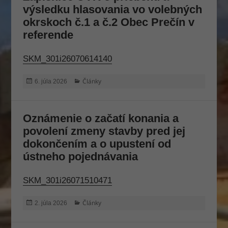
výsledku hlasovania vo volebných
okrskoch č.1 a č.2 Obec Prečín v
referende
SKM_301i26070614140
Publikované
Kategórie
Články
6. júla 2026
Oznámenie o začatí konania a
povolení zmeny stavby pred jej
dokončením a o upustení od
ústneho pojednávania
SKM_301i26071510471
Publikované
Kategórie
Články
2. júla 2026