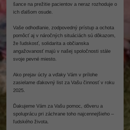
Ak tieto
šance na prežitie pacientov a neraz rozhoduje o
cookies
ich ďalšom osude.
odmietnete,
niektoré
funkcie z
Vaše odhodlanie, zodpovedný prístup a ochota
webovej
pomôcť aj v náročných situáciách sú dôkazom,
stránky
že ľudskosť, solidarita a občianska
zmiznú.
angažovanosť majú v našej spoločnosti stále
svoje pevné miesto.
Marketing
Zdieľaním
Ako prejav úcty a vďaky Vám v prílohe
svojich záujmov
a správania
zasielame ďakovný list za Vašu činnosť v roku
počas návštevy
2025.
našej stránky
zvyšujete šancu
na zobrazenie
Ďakujeme Vám za Vašu pomoc, dôveru a
prispôsobeného
spoluprácu pri záchrane toho najcennejšieho –
obsahu a ponúk
ľudského života.
reklamy.