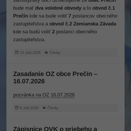
samosprávy obcí oznamujeme že
obec Prečín
bude mať
dva volebné obvody
a to
obvod č.1
Prečín
kde sa bude voliť
7
poslancov obecného
zastupiteľstva a
obvod č.2 Zemianska Závada
kde sa budú voliť
2
poslanci obecného
zastupiteľstva.
Publikované
Kategórie
Články
10. júla 2026
Zasadanie OZ obce Prečín –
16.07.2026
pozvánka na OZ 16.07.2026
Publikované
Kategórie
Články
9. júla 2026
Zápisnice OVK o priebehu a