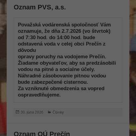
Oznam PVS, a.s.
Považská vodárenská spoločnosť Vám 
oznamuje, že dňa 2.7.2026 (vo štvrtok) 
od 7:30 hod. do 14:00 hod. bude 
odstavená voda v celej obci Prečín z 
dôvodu

opravy poruchy na vodojeme Prečín. 
Žiadame obyvateľov, aby sa predzásobili 
vodou na pitné a socialne účely. 

Náhradné zásobovanie pitnou vodou 
bude zabezpečené cisternou.

Za vzniknuté obmedzenia sa vopred 
ospravedlňujeme.
Publikované
Kategórie
Články
30. júna 2026
Oznam OÚ Prečín